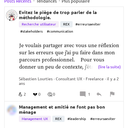
·
·
Posts Récents
Tendances
Plus populaire
Evitez le piège de trop parler de la
méthodologie.
Recherche utilisateur
REX
#erreursaeviter
#stakeholders
#communication
Je voulais partager avec vous une réflexion 
sur les erreurs que j'ai pu faire dans mon 
parcours professionnel.    
Pour vous 
donner un peu de contexte, j'étais dans une 
(lire la suite)
banque qui débutait sa pratique de 
Sébastien Lourties · Consultant UX - Freelance · il y a 2
recherche UX, investissant à fond dans les 
ans
talents, les processus et les outils. Comme 
💪
💔
🤔
cette pratique était toute nouvelle, il y avait 
2
0
0
1
un réel besoin de "démocratiser la 
Management et amitié ne font pas bon
recherche UX", c'est-à-dire d'expliquer 
ménage
clairement nos méthodes, nos démarches et 
Management UX
REX
#leadership
#erreursaeviter
nos objectifs.   
Là où j'ai peut-être un peu 