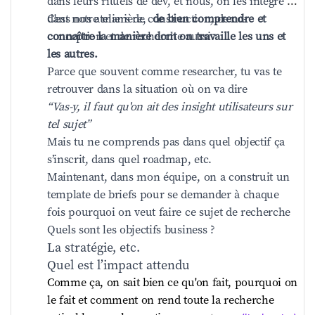
dans leurs rituels de dev, et nous, on les intègre 
bouquins pour apprendre à le faire 
dans nos ateliers de construction, de co-
C'est notre manière,  
de bien comprendre et 
correctement. J'ai ingurgité des dizaines de 
connaître la manière dont on travaille les uns et 
conception et de recherche aussi.  
bouquins en analyse sensorielle, en 
les autres.
marketing pour préparer mon étude.   
Parce que souvent comme researcher, tu vas te 
Alors on a produit des vrais vélos, qu’on a 
retrouver dans la situation où on va dire   
mis dans une vraie situation (dans un 
﻿“Vas-y, il faut qu'on ait des insight utilisateurs sur 
magasin) avec de vraies testeuses 
tel sujet”
(recrutées). J'ai vu que statistiquement il 
Mais tu ne comprends pas dans quel objectif ça 
m'en fallait 200. Donc ca nous a couté cher. 
s’inscrit, dans quel roadmap, etc.  
Mais je voulais faire cela bien. Pas question 
Maintenant, dans mon équipe, on a construit un 
de déroger sur la qualité de l’étude. Surtout 
template de briefs pour se demander à chaque 
que c’était une premiere !   Comme je l’avais 
fois pourquoi on veut faire ce sujet de recherche  
vu dans les livres, j’ai posé plusieurs 
Quels sont les objectifs business ?   
questions à mes testeuses.    Quelle est leur 
La stratégie, etc.  
couleur préférée ?   Parmi les vélos, quel 
Quel est l’impact attendu   
est celui qu'elles prendraient ?   Et le cas 
Comme ça, on sait bien ce qu'on fait, pourquoi on 
échéant, quel est celui qu'elles achèteraient 
le fait et comment on rend toute la recherche 
?   Si on vous en offre un lequel vous 