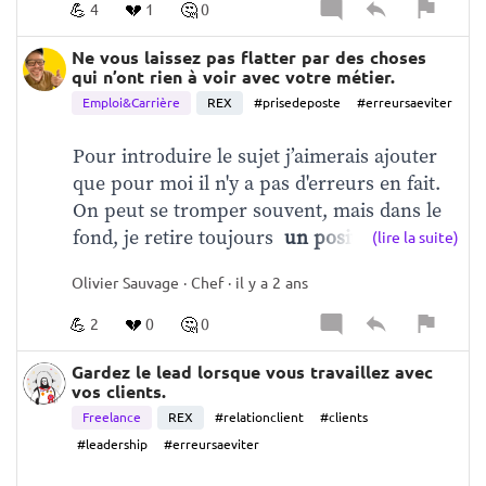
se passera bien, nous ne sommes pas des 
💪
💔
🤔
4
1
0
méchants."    
Évidemment,  
cette approche était 
très insuffisante.
 C'est une leçon que je retiens, 
Ne vous laissez pas flatter par des choses
qui n’ont rien à voir avec votre métier.
car aujourd'hui, lorsque j'exerce un rôle de 
Emploi&Carrière
REX
#prisedeposte
#erreursaeviter
manager, j'ai beaucoup progressé sur ce point.
Pour introduire le sujet j’aimerais ajouter 
que pour moi il n'y a pas d'erreurs en fait. 
On peut se tromper souvent, mais dans le 
fond, je retire toujours  
un positif d'un 
(lire la suite)
négatif.
Donc si je devais citer un 
Olivier Sauvage · Chef · il y a 2 ans
exemple, je sais qu'à un moment donné, 
j'étais pas très bien parce que, j'avais croulé 
💪
💔
🤔
2
0
0
ma première boîte, et il fallait que je 
mange.    
Il a fallu 2-3 mois pour rebondir 
Gardez le lead lorsque vous travaillez avec
vos clients.
quand ça m'est arrivé ça, on m'a attiré dans 
Freelance
REX
#relationclient
#clients
une grosse boîte, vraiment une énorme 
#leadership
#erreursaeviter
boîte, une entreprise nationale, qui était un 
e-commerce très prestigieux.   
J’y suis allé, 