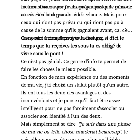
l'heure et tu fais une réunion pour 
facture. Donc avoir le chomage dans cette période 
Heureusement que j'avais prévu quelques mois de 
expliquer le projet.   
Soit tu prends des 
réserve avant de passer en freelance. Mais pour 
aurait été d’une grande aide.    
freelances avec qui tu vas avoir une relation 
ceux qui n'ont pas prévu ou qui n'ont pas pu à 
sur le long terme, et à ce moment-là, ils 
cause de la somme qu'ils gagnaient avant, ça, c’est 
vont investir un peu plus de temps pour te 
Ca ne sert à rien d'envoyer ta facture, si d’ici le 
une petite info qui peut tout changer.  
garder. Mais quand tu passes par une 
temps que tu reçoives les sous tu es obligé de 
agence, il y a forcément une énorme perte 
vivre sous le pont ! 
de connaissance entre ce que tu dis à 
Ce n’est pas génial. Ce genre d'info te permet de 
l'agence et les modifications.    
En résumé, il 
faire les choses le mieux possible.   
faut essayer d'avoir un peu une 
En fonction de mon expérience ou des moments 
connaissance de ces métiers-là et on a 
de ma vie, j'ai choisi un statut plutôt qu'un autre.   
besoin que les heads of voire les C level 
Ils ont tous les deux des avantages et des 
fassent preuve de curiosité pour cet aspect 
inconvénients et je pense qu'il faut être assez 
du Produit au même titre que pour le dév.   
intelligent pour ne pas forcément s'associer ou 
Les facs françaises forment des  
linguistes
associer son identité à l'un des deux.   
qui sauraient faire ça très bien si les 
Mais simplement se dire  
"je suis dans une phase 
entreprises savaient où les chercher. On a 
de ma vie ou telle chose m'aiderait beaucoup". 
Je 
un problème pour intégrer ces savoir-faire 
vais aller vers ça, être un peu plus malléable 