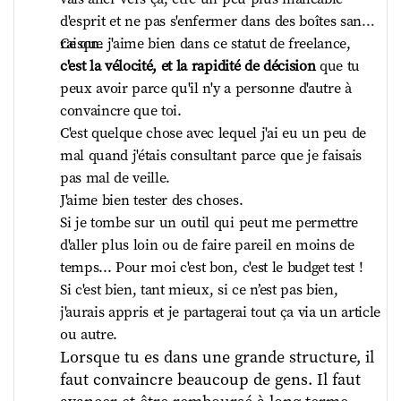
dans des équipes UX ou des équipes 
d'esprit et ne pas s'enfermer dans des boîtes sans 
produit. On se retrouve avec des  
raison.    
Ce que j'aime bien dans ce statut de freelance,  
ouvertures de pays qui ratent 
c'est la vélocité, et la rapidité de décision
 que tu 
complètement
 sans que le niveau de 
peux avoir parce qu'il n'y a personne d'autre à 
connaissance des processus de traduction 
convaincre que toi.   
et localisation progressent.   
Chez 
C'est quelque chose avec lequel j'ai eu un peu de 
Sendinblue, j’ai poussé pour le recrutement 
mal quand j'étais consultant parce que je faisais 
d'une personne à temps plein qui devait 
pas mal de veille.   
s’occuper de ça et nous aider lors du 
J'aime bien tester des choses.  
lancement des projets à faire un  
glossaire
Si je tombe sur un outil qui peut me permettre 
(un élément clé du  
design system
) qui va 
d'aller plus loin ou de faire pareil en moins de 
servir à préparer la traduction autant du 
temps... Pour moi c'est bon, c'est le budget test !   
côté marketing que produit.    
Souvent on a 
Si c'est bien, tant mieux, si ce n’est pas bien, 
le marketing qui vend un produit en lui 
j'aurais appris et je partagerai tout ça via un article 
donnant un certain nom, mais au sein d'une 
ou autre.    
équipe produit, et bien, depuis le début, le 
Lorsque tu es dans une grande structure, il 
projet porte un autre nom.    
Pour illustrer 
faut convaincre beaucoup de gens. Il faut 
tu te retrouves avec le marketing qui va te 