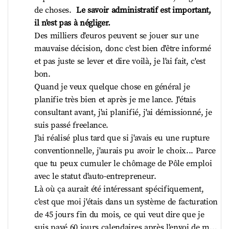
un vrai sujet d'aller trouver des personnes 
problème majeur :  
la mise à jour de leur CMS 
de choses.  
Le savoir administratif est important, 
professionnelles et ensuite, autant que 
interne.
 À l'époque, il était largement utilisé et 
il n'est pas à négliger. 
possible, d'identifier soit une agence, soit 
considéré comme la référence, mais aujourd'hui, 
Des milliers d'euros peuvent se jouer sur une 
des freelances, mais en tout cas d'avoir des 
il est devenu obsolète, lourd et extrêmement 
mauvaise décision, donc c'est bien d'être informé 
points de contact fixes, de ne pas varier en 
difficile à optimiser, ce qui freinait toute l'équipe.  
et pas juste se lever et dire voilà, je l'ai fait, c'est 
permanence les personnes qui traduisent, 
Lorsque vous sensibilisez les gens, il est important 
bon.  
c'est assez crucial.    
Ensuite,  
essayer de ne 
de vous référer à ces problèmes spécifiques qui 
Quand je veux quelque chose en général je 
pas tirer les prix vers le bas
 parce que tu 
les affectent au quotidien, et de construire votre 
planifie très bien et après je me lance. J'étais 
vas trouver des agences peu scrupuleuses 
histoire autour de cela. Par exemple :  
consultant avant, j'ai planifié, j'ai démissionné, je 
qui paient très mal leurs équipes. Si tu as 
"En résolvant ce problème de cette manière, vous 
suis passé freelance.   
une petite connaissance des métiers de la 
n'aurez plus à passer trois heures à recréer des 
J'ai réalisé plus tard que si j'avais eu une rupture 
traduction, tu te rends compte que ça ne 
données et à vous épuiser avec votre CMS."  
conventionnelle, j'aurais pu avoir le choix... Parce 
peut pas marcher.    
Les pros  
facturent au 
L'objectif est de susciter leur intérêt en replaçant 
que tu peux cumuler le chômage de Pôle emploi 
mot
 et ont intérêt à traduire le plus vite 
ces problèmes dans leur contexte quotidien. Il 
avec le statut d'auto-entrepreneur.   
possible. Si tu lui envoies des docs pour un 
n'est pas nécessaire de se concentrer sur de grands 
Là où ça aurait été intéressant spécifiquement, 
petit projet, peu prendront le temps de lire 
enjeux, même de petites améliorations peuvent 
c'est que moi j'étais dans un système de facturation 
pour passer à un autre projet.     
Donc si tu 
faire toute la différence.
de 45 jours fin du mois, ce qui veut dire que je 
as vraiment besoin de briefer, tu paies à 
suis payé 60 jours calendaires après l'envoi de ma 