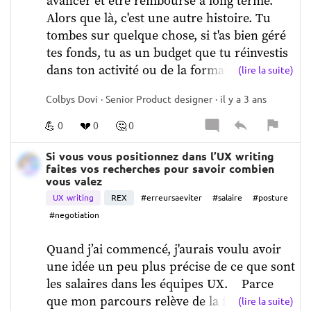
avancer et être remboursé à long terme.   
vendre des pommes, et une fois que tu es 
Alors que là, c'est une autre histoire. Tu 
dans le produit, c'est des oranges. 
tombes sur quelque chose, si t'as bien géré 
Maintenant, comment tu vas trouver tes 
tes fonds, tu as un budget que tu réinvestis 
fruits si en plus sur la langue que tu 
dans ton activité ou de la formation.    
(lire la suite)
utilises, il y a une ambiguïté et un seul mot 
Tu mets la carte et c'est tout ce qu'il faut.   
pour dire pomme et poire ?   
C'est un vrai 
Colbys Dovi · Senior Product designer · il y a 3 ans
Là tu viens d'acquérir un nouveau savoir et c'est ce 
sujet et c'est un sujet pour lequel il faut 
que j'aime le plus. Alors je ne vais pas nier qu'il y 
💪
💔
🤔
0
0
0
investir un peu dans peu de temps. La 
a d'autres avantages, bien sûr, mais ça, c'est 
bonne nouvelle, c'est qu'un glossaire, c'est 
vraiment la chose que j'aime le plus.
Si vous vous positionnez dans l’UX writing
certes du temps mais ce ne sont pas des 
faites vos recherches pour savoir combien
outils incroyables non plus.
vous valez
UX writing
REX
#erreursaeviter
#salaire
#posture
#negotiation
Quand j’ai commencé, j'aurais voulu avoir 
une idée un peu plus précise de ce que sont 
les salaires dans les équipes UX.    
Parce 
que mon parcours relève de la fac en 
(lire la suite)