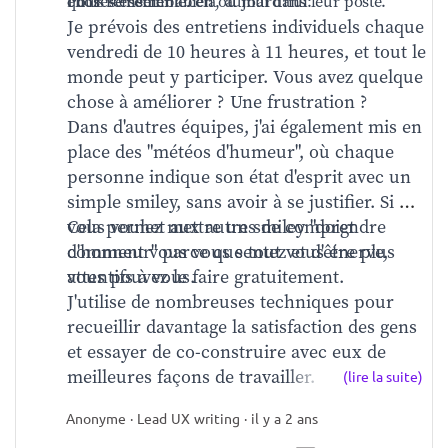
choses ensemble.   
Pour remédier à cela, aujourd'hui:    
qu'ils se sentent bien ou mal dans leur poste.  
x-de-la-refonte-dairbnb%2F
 . (avec un bon 
Je prévois des entretiens individuels chaque 
PMM)   
En fin de compte, il est préférable 
vendredi de 10 heures à 11 heures, et tout le 
de prendre des précautions pour éviter de 
monde peut y participer. Vous avez quelque 
dépenser de l'argent en réalisant des 
chose à améliorer ? Une frustration ?   
changements qui se révéleront contre-
Dans d'autres équipes, j'ai également mis en 
productifs.    
La prudence est de mise, quel 
place des "météos d'humeur", où chaque 
que soit le niveau de trafic, car le 
personne indique son état d'esprit avec un 
mécontentement des utilisateurs peut 
simple smiley, sans avoir à se justifier. Si 
rapidement devenir un problème majeur et 
vous voulez mettre un smiley "doigt 
Cela permet aux autres de comprendre 
faire le bonheur de la compétition."
d'honneur" parce que tout vous énerve, 
comment vous vous sentez et d'être plus 
attentifs à vous.   
vous pouvez le faire gratuitement.   
J'utilise de nombreuses techniques pour 
recueillir davantage la satisfaction des gens 
et essayer de co-construire avec eux de 
meilleures façons de travailler.   
(lire la suite)
À l'époque, je ne connaissais rien de tout cela, et 
Anonyme · Lead UX writing · il y a 2 ans
je me contentais de penser : "De toute façon, tout 