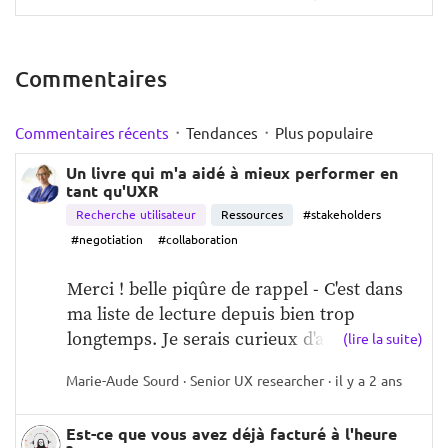
mesure de changer de perspective. Rétablir 
un environnement sécurisé est essentiel 
pour permettre le dialogue. Il peut être 
Commentaires
utile de commencer tout argumentaire par 
la notion de respect mutuel et 
·
·
Commentaires récents
Tendances
Plus populaire
inconditionnel.  
au final, nous avons toujours un objectif 
Un livre qui m'a aidé à mieux performer en
commun, ne serait-ce que le succès du 
tant qu'UXR
projet. En cas de désaccord majeur, il peut 
Recherche utilisateur
Ressources
#stakeholders
être utile de partir d'un point commun puis 
#negotiation
#collaboration
d'exposer les faits (et seulement les faits) 
Merci ! belle piqûre de rappel - C'est dans 
qui mènent à notre conclusion. Dans la 
ma liste de lecture depuis bien trop 
même donne, demander à son stakeholder 
longtemps. Je serais curieux d'avoir...
de présenter ses arguments et son schéma 
(lire la suite)
de pensée. Ne jamais se fier à son apriori — 
Marie-Aude Sourd · Senior UX researcher · il y a 2 ans
en somme, faire son travail de recherche 
pour établir le modèle mental de son 
Est-ce que vous avez déjà facturé à l'heure
interlocuteur(ice).   En somme, ce livre 