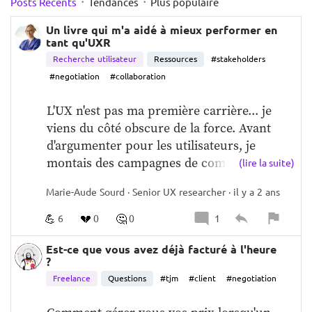
·
·
Posts Récents
Tendances
Plus populaire
Un livre qui m'a aidé à mieux performer en
tant qu'UXR
Recherche utilisateur
Ressources
#stakeholders
#negotiation
#collaboration
L'UX n'est pas ma première carrière... je 
viens du côté obscure de la force. Avant 
d'argumenter pour les utilisateurs, je 
montais des campagnes de com pour les 
(lire la suite)
convaincre d'acheter, et crushais de la data 
Marie-Aude Sourd · Senior UX researcher · il y a 2 ans
pour convaincre mes stakeholders de 
débloquer un budget. On pourrait croire 
💪
💔
🤔
6
0
0
1
que cela m'a bien préparée à la 
communication avec mes clients et 
Est-ce que vous avez déjà facturé à l'heure
?
stakeholders. Hélas, à nouveau cheval de 
Freelance
Questions
#tjm
#client
#negotiation
bataille, nouveau fossé de communication.  
Plus on monte en séniorité plus on se 