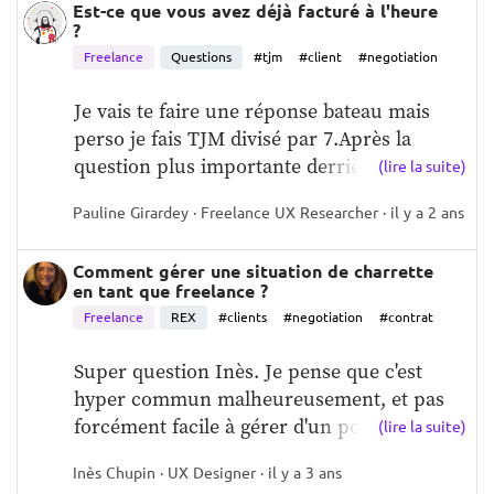
Est-ce que vous avez déjà facturé à l'heure
?
Freelance
Questions
#tjm
#client
#negotiation
Je vais te faire une réponse bateau mais 
perso je fais TJM divisé par 7.Après la 
question plus importante derrière c'...
(lire la suite)
Pauline Girardey · Freelance UX Researcher · il y a 2 ans
Comment gérer une situation de charrette
en tant que freelance ?
Freelance
REX
#clients
#negotiation
#contrat
Super question Inès. Je pense que c'est 
hyper commun malheureusement, et pas 
forcément facile à gérer d'un point de v...
(lire la suite)
Inès Chupin · UX Designer · il y a 3 ans