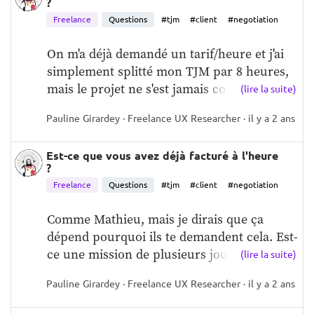
?
regorge de techniques, qui souvent 
Freelance
Questions
#tjm
#client
#negotiation
résonnent avec des connaissances bien 
acquises (empathie, start with why, state the 
On m'a déjà demandé un tarif/heure et j'ai 
path...) mais qui ne nous semblent pas 
simplement splitté mon TJM par 8 heures, 
toujours super évidentes dans ce type de 
mais le projet ne s'est jamais co...
(lire la suite)
situations à risque. Il a trouvé une place de 
choix sur ma bibliothèque et peut aussi 
Pauline Girardey · Freelance UX Researcher · il y a 2 ans
s'avérer très utile pour établir les objectifs, 
argumenter un budget, négocier, ou même 
Est-ce que vous avez déjà facturé à l'heure
?
refuser un projet sans fermer la porte à 
une éventuelle collaboration future.   
Freelance
Questions
#tjm
#client
#negotiation
Comme Mathieu, mais je dirais que ça 
dépend pourquoi ils te demandent cela. Est-
ce une mission de plusieurs jour...
(lire la suite)
Pauline Girardey · Freelance UX Researcher · il y a 2 ans