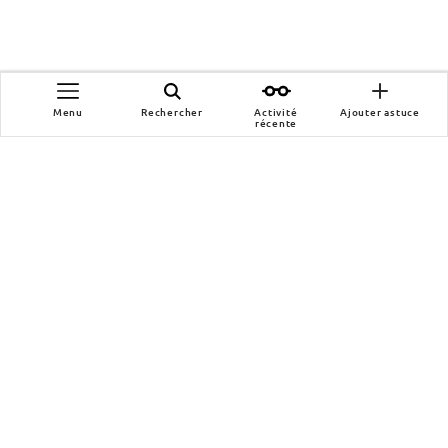
Menu
Rechercher
Activité
Ajouter astuce
récente
Wikihero
Notre manifeste