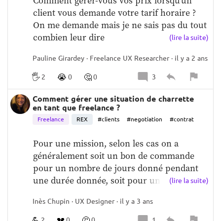
Comment gérer-vous vos prix lorsqu'un 
confronte à des stakeholders aux opinions 
client vous demande votre tarif horaire ?  
bien tranchées, et plus il devient essentiel 
On me demande mais je ne sais pas du tout 
de désamorcer des situations à fort 
combien leur dire
(lire la suite)
potentiel "apocalyptique" (ou comment ne 
pas se mettre toute une équipe à dos faute 
Pauline Girardey · Freelance UX Researcher · il y a 2 ans
de s'accorder sur le fait que les deceptive 
🖐️
😭
🤔
2
0
0
3
patterns ne sont pas une option...)  Mon 
expérience m'a menée à la conclusion que 
Comment gérer une situation de charrette
l'on ne peut pas toujours (ou que très 
en tant que freelance ?
rarement) écarter les très mauvaises idées 
Freelance
REX
#clients
#negotiation
#contrat
de nos stakeholders. Pire encore, se lancer 
dans un argumentaire fourni à grand 
Pour une mission, selon les cas on a 
renfort de données, insights et théories 
généralement soit un bon de commande 
peut avoir l'effet inverse. À court terme, on 
pour un nombre de jours donné pendant 
essuie un échec cuisant, à long terme, on 
une durée donnée, soit pour un forfait 
(lire la suite)
enterre toute opportunité de collaborer. La 
global.  Au cours de la mission, il arrive 
solution? Savoir reconnaître une 
Inès Chupin · UX Designer · il y a 3 ans
parfois qu'une situation d'urgence se 
conversation "critique" à temps et réagir de 
présente obligeant l'équipe à se mettre en 
💪
💔
🤔
2
0
0
1