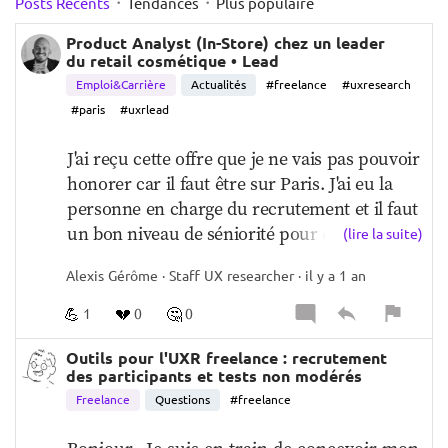
·
·
Posts Récents
Tendances
Plus populaire
Product Analyst (In-Store) chez un leader
du retail cosmétique • Lead
Emploi&Carrière
Actualités
#freelance
#uxresearch
#paris
#uxrlead
J'ai reçu cette offre que je ne vais pas pouvoir 
honorer car il faut être sur Paris. J'ai eu la 
personne en charge du recrutement et il faut 
un bon niveau de séniorité pour être crédible 
(lire la suite)
avec le client, puis il y a beaucoup de 
Alexis Gérôme · Staff UX researcher · il y a 1 an
coaching et montée en compétence requis.   
Description du poste :
  Notre client recherche 
💪
💔
🤔
1
0
0
un Product Analyst pour rejoindre son 
équipe en pleine expansion, spécialisée dans 
Outils pour l'UXR freelance : recrutement
des participants et tests non modérés
les expériences in-store. Ce poste est une 
Freelance
Questions
#freelance
création destinée à soulager l’équipe existante 
et à combler un manque de ressources en 