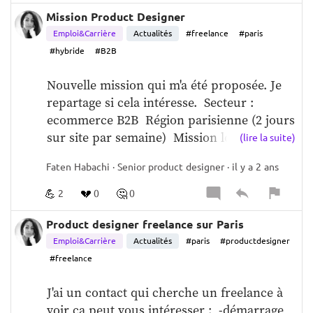
Mission Product Designer
Emploi&Carrière
Actualités
#freelance
#paris
#hybride
#B2B
Nouvelle mission qui m'a été proposée. Je 
repartage si cela intéresse.  Secteur : 
ecommerce B2B  Région parisienne (2 jours 
sur site par semaine)  Mission longue : 
(lire la suite)
Discovery jusqu'au release  Démarrage 
Faten Habachi · Senior product designer · il y a 2 ans
: 
Septembre
  Responsabilités principales :   
Compréhension du marché et des 
💪
💔
🤔
2
0
0
utilisateurs   Génération de concepts et 
idées produit  Conception de wireframes, 
Product designer freelance sur Paris
maquettes et prototypes  Collaboration 
Emploi&Carrière
Actualités
#paris
#productdesigner
interfonctionnelle en binôme avec un.e PM   
#freelance
Qualité de l'expérience utilisateur (UX)  
J'ai un contact qui cherche un freelance à 
Conception visuelle  Suivi des tendances et 
voir ça peut vous intéresser :  -démarrage 
de l'innovation   Gestion du projet   