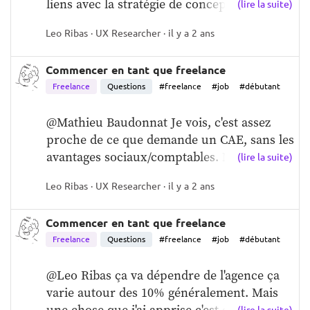
liens avec la stratégie de concep...
(lire la suite)
Leo Ribas · UX Researcher · il y a 2 ans
Commencer en tant que freelance
Freelance
Questions
#freelance
#job
#débutant
@Mathieu Baudonnat Je vois, c'est assez 
proche de ce que demande un CAE, sans les 
avantages sociaux/comptables. Mais ...
(lire la suite)
Leo Ribas · UX Researcher · il y a 2 ans
Commencer en tant que freelance
Freelance
Questions
#freelance
#job
#débutant
@Leo Ribas ça va dépendre de l'agence ça 
varie autour des 10% généralement. Mais 
une chose que j'ai apprise c'est que...
(lire la suite)