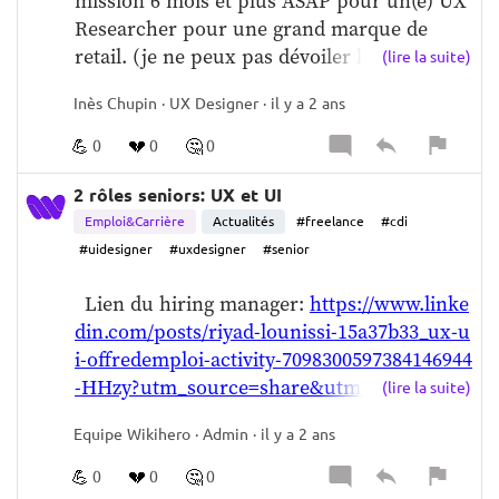
mission 6 mois et plus ASAP pour un(e) UX 
Researcher pour une grand marque de 
retail. (je ne peux pas dévoiler la marque 
(lire la suite)
en public)  Ils cherchent un UX senior et 
Inès Chupin · UX Designer · il y a 2 ans
un confirmé. Pas de souci de budget.  Sur 
place à Paris avec du télétravail possible à 
💪
💔
🤔
0
0
0
certains moments.  Contacter 
clement.brun
ot@reacteev.com
2 rôles seniors: UX et UI
Emploi&Carrière
Actualités
#freelance
#cdi
#uidesigner
#uxdesigner
#senior
  Lien du hiring manager: 
https://www.linke
din.com/posts/riyad-lounissi-15a37b33_ux-u
i-offredemploi-activity-7098300597384146944
-HHzy?utm_source=share&utm_medium=m
(lire la suite)
ember_desktop
Equipe Wikihero · Admin · il y a 2 ans
💪
💔
🤔
0
0
0