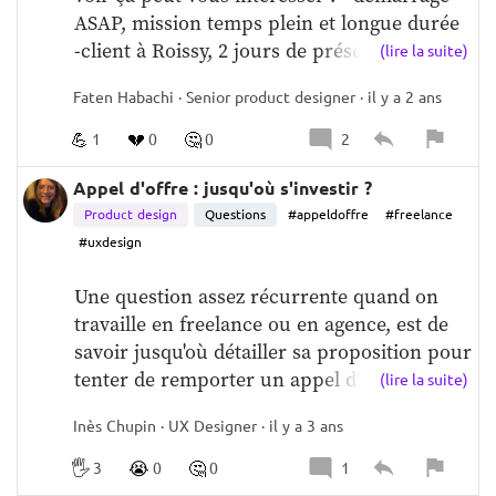
ASAP, mission temps plein et longue durée  
Documentation   
-client à Roissy, 2 jours de présentiel par 
Compétences requises :
(lire la suite)
semaine  -Site B2B, contexte international  -
Analyse et recherche 
Capacité à 
Faten Habachi · Senior product designer · il y a 2 ans
Rôle orienté UX et user research  -TJM 
comprendre les exigences et les besoins des 
discutable
utilisateurs tout en travaillant de manière 
💪
💔
🤔
1
0
0
2
pratique avec les équipes transverses
Appel d'offre : jusqu'où s'investir ?
Compétences en conception UI et UX
Connaissance approfondie des standards et 
Product design
Questions
#appeldoffre
#freelance
bonnes pratiques de l'UX, particulièrement 
#uxdesign
en e-commerce
Compétences en recherche 
Une question assez récurrente quand on 
pour comprendre le marché et les 
travaille en freelance ou en agence, est de 
utilisateurs
Créativité et pensée innovante 
savoir jusqu'où détailler sa proposition pour 
pour proposer des solutions originales
tenter de remporter un appel d'offre.   Le 
(lire la suite)
Excellentes compétences en 
client veut sentir qu'on a compris son 
communication pour collaborer et 
Inès Chupin · UX Designer · il y a 3 ans
besoin et être sécurisé avant de choisir 
présenter des idées
Capacités en gestion de 
l'équipe qui l'accompagnera, mais à quel 
projet pour suivre les délais et la 
🖐️
😭
🤔
3
0
0
1
moment ça devient excessif ?   On se 