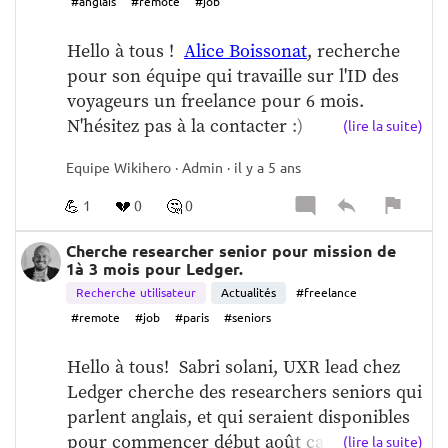
#anglais
#remote
#job
  --------------------------------------------------  
⭐️ 
Vous avez aimé cet épisode ⭐️
   Abonnez-
Hello à tous !  
Alice Boissonat
, recherche 
vous à DESIGN SYSTEM sur votre 
pour son équipe qui travaille sur l'ID des 
application de podcast préférée  N'oubliez 
voyageurs un freelance pour 6 mois.  
pas de mettre ⭐️⭐️⭐️⭐️⭐️ avec un petit 
N'hésitez pas à la contacter :)
(lire la suite)
commentaire sur Apple Podcasts  Partagez 
ce podcast à toutes les personnes qui 
Equipe Wikihero · Admin · il y a 5 ans
travaillent dans le Design et le Produit   
  --------------------------------------------------  
💡Vo
💪
💔
🤔
1
0
0
us voulez m'aider à améliorer le podcast ? 
Cherche researcher senior pour mission de
N'hésitez pas à me donner votre feedback 💡
1à 3 mois pour Ledger.
Recherche utilisateur
Actualités
#freelance
#remote
#job
#paris
#seniors
Hello à tous!  Sabri solani, UXR lead chez 
Ledger cherche des researchers seniors qui 
parlent anglais, et qui seraient disponibles 
pour commencer début août car il a plein 
(lire la suite)