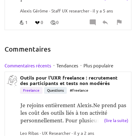
de sujets de recherche et à besoin de 
Alexis Gérôme · Staff UX researcher · il y a 5 ans
monde.  Ça serait aussi pour travailler avec 
moi selon les sujets :)   Si vous connaissez 
💪
💔
🤔
1
0
0
du monde hésitez pas à partager l'info et 
posezvos questions ci-dessous.   
Commentaires
·
·
Commentaires récents
Tendances
Plus populaire
Outils pour l'UXR freelance : recrutement
des participants et tests non modérés
Freelance
Questions
#freelance
Je rejoins entièrement Alexis.Ne prend pas 
les coût des outils liés à ton activité 
personnellement. Pour plusieurs ra...
(lire la suite)
Leo Ribas · UX Researcher · il y a 2 ans