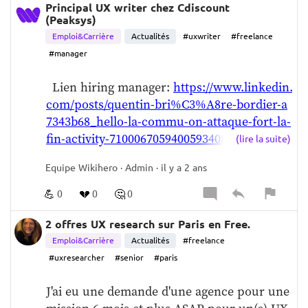
Principal UX writer chez Cdiscount
(Peaksys)
Emploi&Carrière
Actualités
#uxwriter
#freelance
#manager
  Lien hiring manager: 
https://www.linkedin.
com/posts/quentin-bri%C3%A8re-bordier-a
7343b68_hello-la-commu-on-attaque-fort-la-
fin-activity-7100067059400593408-Gd1b?utm
(lire la suite)
_source=share&utm_medium=member_des
Equipe Wikihero · Admin · il y a 2 ans
ktop
💪
💔
🤔
0
0
0
2 offres UX research sur Paris en Free.
Emploi&Carrière
Actualités
#freelance
#uxresearcher
#senior
#paris
J'ai eu une demande d'une agence pour une 