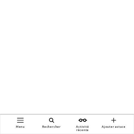
Menu
Menu
Rechercher
Rechercher
Activité
Activité
Ajouter astuce
Ajouter astuce
récente
récente