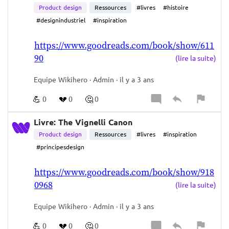
A DES TRUCS QUI T’ÉNERVENT, IL Y A DES 
Product design
Ressources
#livres
#histoire
CONSTRUCTIONS À TOI QUI VIENNENT DE TA 
#designindustriel
#inspiration
FAMILLE, DONC C’EST UN BON TERRAIN POUR 
https://www.goodreads.com/book/show/611
PRATIQUER CETTE POSITION.  
90
ÊTRE CAPABLE DE COMPRENDRE QUE LES 
(lire la suite)
GENS ILS SONT LÀ OÙ ILS SONT PARCE QUE 
Equipe Wikihero · Admin · il y a 3 ans
GÉNÉRALEMENT,  
C’EST LE CONTEXTE 
AUTOUR D’EUX QUI FONT QUI ILS SONT.
💪
💔
🤔
0
0
0
LE PLUS GRAND BIAIS HUMAIN AUJOURD’HUI, 
C’EST  
L’ERREUR D’ATTRIBUTION 
Livre: The Vignelli Canon
FONDAMENTALE.
 BIAIS COGNITIFS SUR 
Product design
Ressources
#livres
#inspiration
LESQUELS SONT CONSTRUIT LE LIBÉRALISME, 
#principesdesign
LE CAPITALISME ET LA BOURGEOISIE.   
https://www.goodreads.com/book/show/918
LA MÉRITOCRATIE, C'EST L'IDÉOLOGIE QUI VA 
0968
NAÎTRE DE CE BIAIS.   
(lire la suite)
“C’EST UN BIAIS OÙ ON VA AVOIR TENDANCE À 
Equipe Wikihero · Admin · il y a 3 ans
SURAMPLIFIER DES RAISONS QUI SONT 
INTERNES AUX PERSONNES, LEUR 
💪
💔
🤔
0
0
0