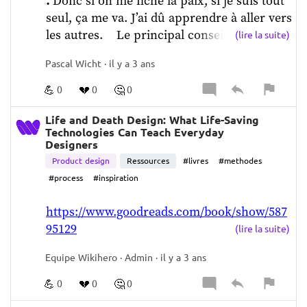
. 
Donc si on me fiche la paix, si je suis tout 
seul, ça me va. J’ai dû apprendre à aller vers 
les autres.    
Le principal conseil que je 
(lire la suite)
donnerais à un designer, c'est d’imaginer, le 
Pascal Wicht · il y a 3 ans
design comme une conversation. Avant 
toute chose,  
c’est les mots avant les visuels.
💪
💔
🤔
0
0
0
Il faut être capable pour collaborer avec les 
autres, qu'ils designers soient ou non, mais de 
Life and Death Design: What Life-Saving
Technologies Can Teach Everyday
pouvoir parler.  
Designers
CA VEUT DIRE QUOI?   
Product design
Ressources
#livres
#methodes
ÇA VEUT DIRE OBSERVER UN METTEUR EN 
#process
#inspiration
SCÈNE QUI DONNE UN FEEDBACK À UN 
ACTEUR. C’EST DANS CETTE CAPACITÉ 
https://www.goodreads.com/book/show/587
CRÉATRICE DE POUVOIR UTILISER DU 
95129
(lire la suite)
LANGAGE POUR PARLER DE DESIGN. PAR 
EXEMPLE, LORIS OLIVIER, LE TYPOGRAPHE 
Equipe Wikihero · Admin · il y a 3 ans
QUI A CRÉÉ LES TYPOGRAPHIES DE WHISPERS 
💪
💔
🤔
& GIANTS, C’EST LA PERSONNE DANS MA 
0
0
0
CARRIÈRE AVEC QUI LES ÉCHANGES DE CE 