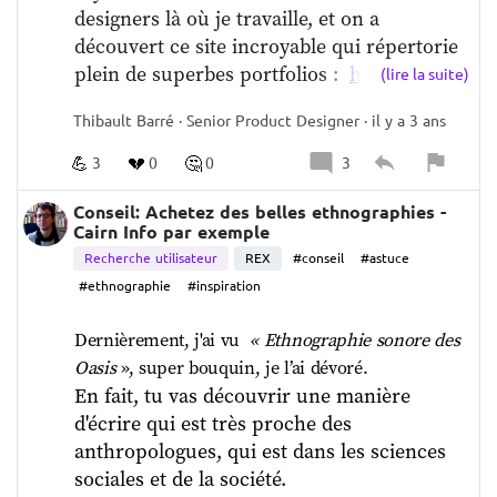
designers là où je travaille, et on a 
découvert ce site incroyable qui répertorie 
plein de superbes portfolios :  
https://raindr
(lire la suite)
op.io/mamkindesigner/designer-portfolios-1
Thibault Barré · Senior Product Designer · il y a 3 ans
0167530/sort=-created&perpage=30&page=0
C’est là où on se rend compte que le sien est 
💪
💔
🤔
3
0
0
3
un peu dépassé. :)
Conseil: Achetez des belles ethnographies -
Cairn Info par exemple
Recherche utilisateur
REX
#conseil
#astuce
#ethnographie
#inspiration
Dernièrement, j'ai vu  
« Ethnographie sonore des 
Oasis 
», super bouquin, je l’ai dévoré.    
En fait, tu vas découvrir une manière 
d'écrire qui est très proche des 
anthropologues, qui est dans les sciences 
sociales et de la société.   