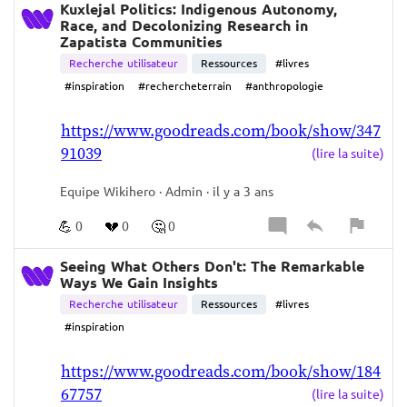
Kuxlejal Politics: Indigenous Autonomy,
TYPE SONT LES PLUS RICHES ET LES PLUS 
Race, and Decolonizing Research in
IMAGÉS.   
Zapatista Communities
IL EST FABULEUX. COMME DISAIT NOTRE AMI 
Recherche utilisateur
Ressources
#livres
ROMAIN, IL N’AIME PAS QUE LES LETTRES 
#inspiration
#rechercheterrain
#anthropologie
MAIS IL AIME AUSSI LES MOTS.  
https://www.goodreads.com/book/show/347
« TU VOIS LE COUDE, IL EST TROP HAUT ON 
91039
DIRAIT QU’IL PENCHE »
, PARCE QU’ ON A DES 
(lire la suite)
CORPS, ON EST DES CORPS.   
Equipe Wikihero · Admin · il y a 3 ans
ON NE PEUT PAS FAIRE SANS, NOUS SOMMES 
DES CRÉATURES QUI SOMMES INCARNÉES.   
💪
💔
🤔
0
0
0
MOI, JE CONSEILLE À TOUS LES DESIGNERS 
QUE JE COACHE DE REGARDER DES MAKING 
Seeing What Others Don't: The Remarkable
Ways We Gain Insights
OF DE FILMS ET PARTICULIÈREMENT CEUX DE 
Recherche utilisateur
Ressources
#livres
RIDLEY SCOTT.   
#inspiration
PARCE QUE C'EST UNE MACHINE DE TRAVAIL 
QUI S'ENTOURE DE GENS EXTRÊMEMENT 
https://www.goodreads.com/book/show/184
COMPÉTENTS, PARCE QUE LUI, IL TORCHE DES 
67757
(lire la suite)
FILMS À UNE VITESSE INCROYABLE.  
PAR EXEM