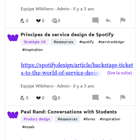
PLE, PROMETHEUS.
Equipe Wikihero · Admin · il y a 3 ans
LES MAKING OF DE FILMS DE SCIENCE-
💪
💔
🤔
0
0
0
FICTION, OÙ IL Y A DES MONSTRES, OÙ IL Y A 
UN MONDE IMAGINAIRE OÙ IL Y A DES 
Principes de service design de Spotify
MONSTRES, MATE PAINTING, OÙ IL Y A DES 
Stratégie UX
Ressources
#spotify
#servicedesign
CRÉATIFS QUI VIENNENT FABRIQUER LES 
#inspiration
CUILLÈRES, IL Y A TOUT À FABRIQUER.   
ENTRE EUX, ILS DOIVENT SE METTRE D'ACCORD.  
https://spotify.design/article/backstage-ticket
POUR QUI ILS DESIGNENT  
DANS QUEL MONDE  
s-to-the-world-of-service-design-at-spotify
(lire la suite)
QUELLE CULTURE.    
EN FAIT, C'EST UN TRÈS BON TERRAIN 
Equipe Wikihero · Admin · il y a 3 ans
D’ENTRAINEMENT,  
PARCE QUE TU N’ES PAS 
EN TRAIN DE PARLER D'UNE APPLICATION 
💪
💔
🤔
0
0
0
POUR RÉSERVER UN AVION.
Paul Rand: Conversations with Students
ÇA VA BEAUCOUP PLUS MOBILISER DES 
CAPACITÉS D'IMAGINATION, DE VISUALISATION 
Product design
Ressources
#livres
#inspiration
INTÉRIEURE, ET C'EST ÇA QUI EST TRÈS, TRÈS 
#essais
IMPORTANT DANS LE DESIGN, C’EST DE 