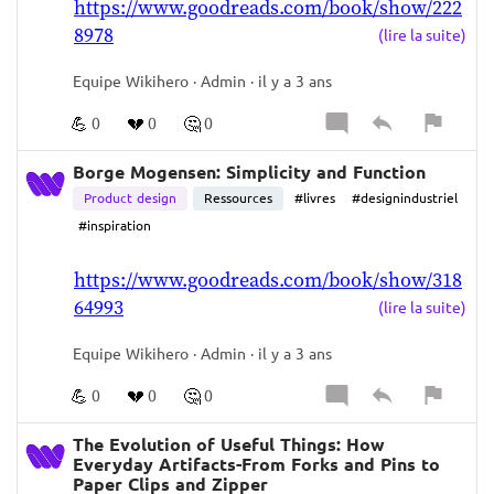
https://www.goodreads.com/book/show/222
POUVOIR DIRE :  
8978
(lire la suite)
«ÉCOUTES, C'EST PAS UN BARBA PAPA QU’ON 
EST EN TRAIN DE FAIRE, C’EST PLUS UN 
Equipe Wikihero · Admin · il y a 3 ans
POKÉMON. “
SI TU AS LES DEUX RÉFÉRENCES, TU 
💪
💔
🤔
0
0
0
COMPRENDS QU’IL Y EN A UN QUI EST 
Borge Mogensen: Simplicity and Function
POLYMORPHE, ET L'AUTRE QUI PEUT ÊTRE 
Product design
Ressources
#livres
#designindustriel
PERMUTABLE, ET TU AS BESOIN D’ALLER 
#inspiration
CHERCHER  
CES MÉTAPHORES, CES 
ANALOGIES. 
https://www.goodreads.com/book/show/318
PARCE QUE  
LE CERVEAU HUMAIN 
64993
(lire la suite)
FONCTIONNE COMME ÇA. 
APRÈS, C’EST LA CAPACITÉ À COMPRENDRE 
Equipe Wikihero · Admin · il y a 3 ans
QUE PLUS TU VAS TE CONFRONTER AU 
💪
💔
🤔
TERRAIN ET DÉCOUVRIR LES AUTRES, PLUS TU 
0
0
0
VAS T’AIDER À TE CONNAÎTRE TOI-MÊME.  
The Evolution of Useful Things: How
CETTE CONNAISSANCE DE TOI-MÊME VA 
Everyday Artifacts-From Forks and Pins to
T’AIDER DÉJÀ À COMPRENDRE TES BIAIS, IL Y 
Paper Clips and Zipper