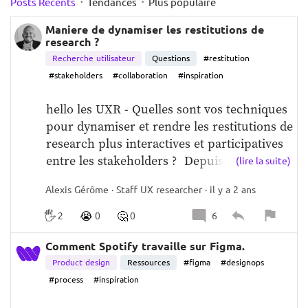
·
·
Posts Récents
Tendances
Plus populaire
Maniere de dynamiser les restitutions de
research ?
Recherche utilisateur
Questions
#restitution
#stakeholders
#collaboration
#inspiration
hello les UXR - Quelles sont vos techniques 
pour dynamiser et rendre les restitutions de 
research plus interactives et participatives 
entre les stakeholders ?  Depuis peu j'ai 
(lire la suite)
laisse tomber le format deck et je me 
Alexis Gérôme · Staff UX researcher · il y a 2 ans
concentre 
sur un format Notion
one pager
ou l'on discute des commentaires - 
🖐️
😭
🤔
2
0
0
6
questions en direct.  J'ai trouve que ca a 
bien ameliore la reception de ces rapports.  
Comment Spotify travaille sur Figma.
Neanmoins, toujours preneur d'astuces et 
Product design
Ressources
#figma
#designops
maniere de travailler differentes.  Merci
#process
#inspiration