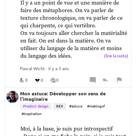
Il y a un point de vue et une manière de 
faire des métaphores. On va parler de 
texture chronologique, on va parler de ce 
qui charpente, ce qui vertèbre.   
On va toujours aller chercher la matérialité 
en fait. On est dans la matière. On va 
utiliser du langage de la matière et moins 
du langage des idées.    
(lire la suite)
Ça, c'est  
important d'aller lire des gens qui 
Pascal Wicht · il y a 3 ans
écrivent vachement bien
, parce que toi, t'es en 
train d'essayer d'apprendre à écrire.
💪
💔
🤔
0
0
0
Mon astuce: Développer son sens de
l’imaginaire
Product design
REX
#astuce
#makingof
#inspiration
Moi, à la base, je suis pur introspectif 