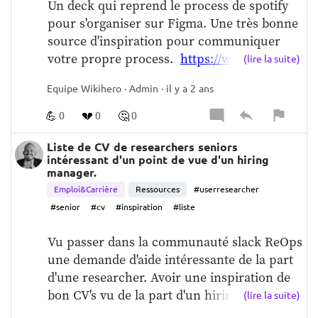
Un deck qui reprend le process de spotify 
pour s'organiser sur Figma. Une très bonne 
source d'inspiration pour communiquer 
votre propre process.  
https://www.figma.co
(lire la suite)
m/community/file/832911648132248625/spoti
Equipe Wikihero · Admin · il y a 2 ans
fy-ways-of-working
💪
💔
🤔
0
0
0
Liste de CV de researchers seniors
intéressant d'un point de vue d'un hiring
manager.
Emploi&Carrière
Ressources
#userresearcher
#senior
#cv
#inspiration
#liste
Vu passer dans la communauté slack ReOps 
une demande d'aide intéressante de la part 
d'une researcher. Avoir une inspiration de 
bon CV's vu de la part d'un hiring manager.  
(lire la suite)
Donc un hiring manager à partagé une liste 