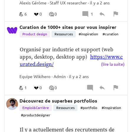
Alexis Gérôme · Staff UX researcher · il y a 2 ans
de CV de seniors researchers (qui 
sont anonymisés sauf un). C'est intéressant 
💪
💔
🤔
6
0
0
1
de voir   
https://drive.google.com/drive/folde
rs/1kp9RPiqu3W8jK8RiH7x4bXV_mWOJQLj
Curation de 1000+ sites pour vous inspirer
x
  J'espère que cela serve d'inspiration, et 
Product design
Ressources
#inspiration
#curation
qui sait faire cela en Français ?  Si vous avez 
des exemples intéressants ajoutez-les en 
Organisé par industrie et support (web 
commentaires.
apps, desktop, desktop app)  
https://www.c
urated.design/
(lire la suite)
Equipe Wikihero · Admin · il y a 2 ans
💪
💔
🤔
1
0
0
Découvrez de superbes portfolios
Emploi&Carrière
Ressources
#portfolio
#inspiration
#productdesigner
Il y a actuellement des recrutements de 