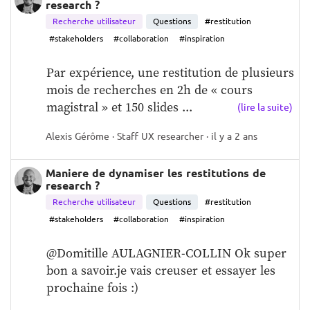
research ?
RELATION. 
Recherche utilisateur
Questions
#restitution
ON EST DES CRÉATURES SOCIALES. ÇA VEUT 
#stakeholders
#collaboration
#inspiration
DIRE QUE SI TU PARLES, SI TOI ET MOI ON 
PARLE LE FRANÇAIS, C’EST QUE GAMINS, ON 
Par expérience, une restitution de plusieurs 
NOUS A PARLÉS FRANÇAIS ET QUE PLUS TARD, 
mois de recherches en 2h de « cours 
ON A APPRIS UNE LANGUE, ET ÇA NOUS A 
magistral » et 150 slides ...
(lire la suite)
PERMIS D’EN APPRENDRE UNE AUTRE.   
DONC SI TU N’ES PAS SOCIALISÉ AU SENS 
Alexis Gérôme · Staff UX researcher · il y a 2 ans
HUMAIN, C’EST QUE TU ES UN MOWGLI AVEC 
DES LOUPS.
Maniere de dynamiser les restitutions de
research ?
Recherche utilisateur
Questions
#restitution
#stakeholders
#collaboration
#inspiration
@Domitille AULAGNIER-COLLIN Ok super 
bon a savoir.je vais creuser et essayer les 
prochaine fois :)