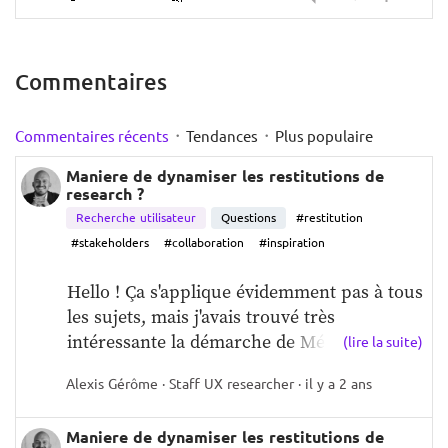
PERSONNALITÉ, C’EST UNE ESPÈCE D’ESSENCE 
QUI ÉMANENT D’EUX, LEUR CARACTÈRE, QUI 
ILS SONT, ON FAIT CE QU’ON EST. ET PUIS DE 
Commentaires
COMPLÈTEMENT RÉDUIRE L'IMPACT DU 
CONTEXTE EXTÉRIEUR.”
·
·
Commentaires récents
Tendances
Plus populaire
ET À CE BIAIS-LÀ, IL FAUT ALLER CHERCHER 
SPINOZA QUI DIT   
Maniere de dynamiser les restitutions de
« LA LIBERTÉ, C'EST L'IGNORANCE DES CAUSES 
research ?
QUI NOUS DÉTERMINENT. »
Recherche utilisateur
Questions
#restitution
DONC, C'EST IMPORTANT D'APPRENDRE À LIRE 
#stakeholders
#collaboration
#inspiration
LES RAPPORTS ENTRE LES GENS COMME 
Hello ! Ça s'applique évidemment pas à tous 
AUJOURD'HUI. IL Y A UNE GRANDE CRITIQUE 
les sujets, mais j'avais trouvé très 
DANS LE HR DE LA FÉTICHISATION DES 
intéressante la démarche de Méthos d...
SKILLS, DES COMPÉTENCES, COMME S’ILS 
(lire la suite)
ÉTAIENT À L'INTÉRIEUR DES GENS, COMME 
Alexis Gérôme · Staff UX researcher · il y a 2 ans
DES ESSENCES.   
ALORS QUE TOUTE FORME DE COMPÉTENCE 
Maniere de dynamiser les restitutions de
EST TOUJOURS NÉE D’UNE RÉALITÉ DE 