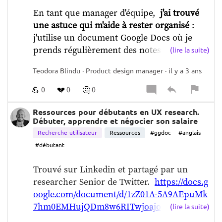
En tant que manager d'équipe,  
j'ai trouvé 
une astuce qui m'aide à rester organisé
 : 
j'utilise un document Google Docs où je 
prends régulièrement des notes, et je les 
(lire la suite)
partage également avec les membres de 
Teodora Blindu · Product design manager · il y a 3 ans
mon équipe.    
Cela nous permet d'écrire 
des notes sur des sujets passés ou des 
💪
💔
🤔
0
0
0
sujets à discuter dans la semaine.   
J'ai 
instauré des réunions individuelles 
Ressources pour débutants en UX research.
Débuter, apprendre et négocier son salaire
hebdomadaires obligatoires avec chaque 
Recherche utilisateur
Ressources
#ggdoc
#anglais
membre de mon équipe, ce qui est différent 
#débutant
de ma précédente entreprise où ces 
réunions  
étaient irrégulières. 
Je prends 
Trouvé sur Linkedin et partagé par un 
ces réunions très au sérieux, en particulier 
researcher Senior de Twitter.  
https://docs.g
avec mes collaborateurs directs. Pour moi, 
oogle.com/document/d/1zZ01A-5A9AEpuMk
c'est essentiel de leur demander comment 
7hm0EMHujQDm8w6RITwjoajo1ecs/edit
(lire la suite)
ils se sentent, comprendre leur blockages et 
Enjoy !