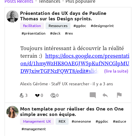
·
·
Posts Récents
Tendances
Plus populaire
Présentation des UX days de Pauline
Thomas sur les Design sprints.
Facilitation
Ressources
#ggdoc
#designsprint
#présentation
#deck
#rex
Toujours intéressant à découvrir la réalité 
terrain :)  
https://docs.google.com/presentati
on/d/1hmyWzHK8OAEGJW5pKufNNCGlpMU
DWJxiwTGFNzFQWT8/edit#slide=id.g2462e8
(lire la suite)
da510_0_1606
Alexis Gérôme · Staff UX researcher · il y a 3 ans
💪
💔
🤔
3
0
0
Mon template pour réaliser des One on One
simple avec son équipe.
Management UX
REX
#oneonone
#ggdoc
#astuce
#management