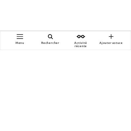
Menu
Rechercher
Activité
Ajouter astuce
récente
Wikihero
Notre manifeste