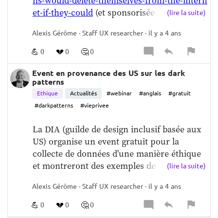
ns-would-delete-themselves-from-the-intern
et-if-they-could
 (et sponsorisée par 
(lire la suite)
NordVPN, donc à prendre des pincettes sur 
Alexis Gérôme · Staff UX researcher · il y a 4 ans
la construction de l'étude et biais éventuels)  
Néanmoins, je trouve que les findings de 
💪
💔
🤔
0
0
0
l'étude sont intéressants car cela montre un 
changement de perception de la part du 
Event en provenance des US sur les dark
patterns
public sur les risques et traumatismes que 
Ethique
Actualités
#webinar
#anglais
#gratuit
révéler notre vie en ligne peut avoir sur 
#darkpatterns
#vieprivee
notre estime de soi ou notre vie sociale.  Au 
fond c'est cela que l'étude montre: notre 
La DIA (guilde de design inclusif basée aux 
désir d'effacer nos moments les plus 
US) organise un event gratuit pour la 
honteux
collecte de données d'une manière éthique 
et montreront des exemples de collectes de 
(lire la suite)
données non éthiques.  
https://lu.ma/sgvux
Alexis Gérôme · Staff UX researcher · il y a 4 ans
28
  Je me suis inscris et espère avoir le 
recording.
💪
💔
🤔
0
0
0