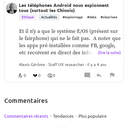
Les téléphones Android nous espionnent
tous (surtout les Chinois)
Ethique
Actualités
#espionnage
#data
#vieprivee
Et il n'y a que le système E/OS (présent sur 
le fairphone) qui ne le fait pas.  A noter que 
les apps pré-installées comme FB, google, 
etc recoivent en direct des informations sur 
(lire la suite)
nous. Flippant. Même en mode 
Alexis Gérôme · Staff UX researcher · il y a 4 ans
transmission de données minimes.   Je met 
la conclusion du rapport:  
"VII. 
💪
💔
🤔
0
0
0
CONCLUSIONS
We present an in-depth 
analysis of the data sent by the Samsung, 
Xiaomi, Huawei, Realme, LineageOS and 
Commentaires
/e/OS variants of Android. We find that, with 
the notable exception of e/OS, even when 
·
·
minimally configured and the handset is 
Commentaires récents
Tendances
Plus populaire
idle these vendor-customized Android 