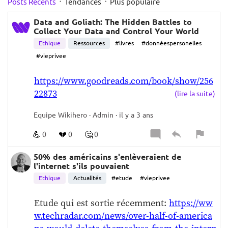
·
·
Posts Récents
Tendances
Plus populaire
Data and Goliath: The Hidden Battles to
Collect Your Data and Control Your World
Ethique
Ressources
#livres
#donnéespersonelles
#vieprivee
https://www.goodreads.com/book/show/256
22873
(lire la suite)
Equipe Wikihero · Admin · il y a 3 ans
💪
💔
🤔
0
0
0
50% des américains s'enlèveraient de
l'internet s'ils pouvaient
Ethique
Actualités
#etude
#vieprivee
Etude qui est sortie récemment: 
https://ww
w.techradar.com/news/over-half-of-america