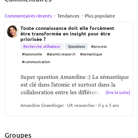
logique de traitement de l'information pour 
être efficace et impactant. Je ne sais pas si 
·
·
certains d'entre vous l'on déjà vécu, mais je 
Commentaires récents
Tendances
Plus populaire
suis curieuse de vos avis et retours sur ce 
Toute connaissance doit elle forcément
sujet.   pain point versus insights : quelles 
être transformée en insight pour être
distinctions ? Comment les traiter ? Les 
priorisée ?
relier ?  quid des signaux faibles : comment 
Recherche utilisateur
Questions
#process
les traiter ?
#taxonomie
#atomicresearch
#semantique
#communication
Super question Amandine :) La sémantique 
est clé dans l'atomic et surtout dans la 
collaboration entre les différentes...
(lire la suite)
Amandine Gnaedinger · UX researcher · il y a 3 ans
Groupes