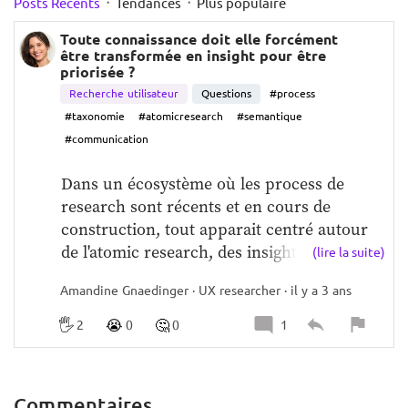
·
·
Posts Récents
Tendances
Plus populaire
Toute connaissance doit elle forcément
être transformée en insight pour être
priorisée ?
Recherche utilisateur
Questions
#process
#taxonomie
#atomicresearch
#semantique
#communication
Dans un écosystème où les process de 
research sont récents et en cours de 
construction, tout apparait centré autour 
de l'atomic research, des insights et du 
(lire la suite)
repository.  En fait J'ai l'impression 
qu'on 
Amandine Gnaedinger · UX researcher · il y a 3 ans
privilégie des process à la place du sens
, et 
du coup le sens se perd.  Cela me fait 
🖐️
😭
🤔
2
0
0
1
revenir aux bases...il m'apparait important 
de redéfinir le sens de ce qu'est un insight / 
un pain point ...et d'intégrer une certaine 
Commentaires