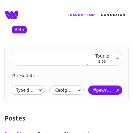
INSCRIPTION
CONNEXION
Bêta
Tout le
site
17 résultats
Type de résultats
Catégories
#pewresearchcent
Postes