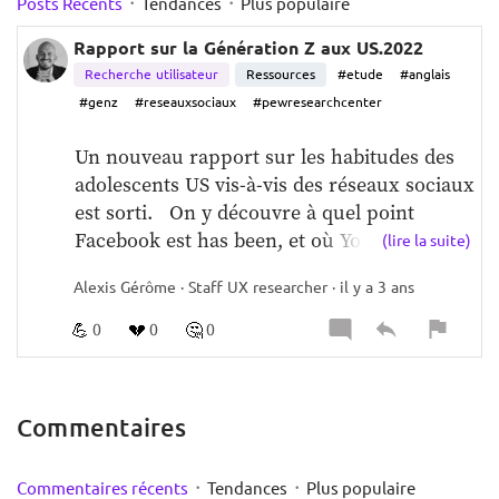
·
·
Posts Récents
Tendances
Plus populaire
Rapport sur la Génération Z aux US.2022
Recherche utilisateur
Ressources
#etude
#anglais
#genz
#reseauxsociaux
#pewresearchcenter
Un nouveau rapport sur les habitudes des 
adolescents US vis-à-vis des réseaux sociaux 
est sorti.   On y découvre à quel point 
Facebook est has been, et où Youtube et 
(lire la suite)
Tiktok (en gros la vidéo) à pris le 
Alexis Gérôme · Staff UX researcher · il y a 3 ans
leadership.    
https://www.pewresearch.org/i
nternet/2022/08/10/teens-social-media-and-t
💪
💔
🤔
0
0
0
echnology-2022/
Commentaires
·
·
Commentaires récents
Tendances
Plus populaire