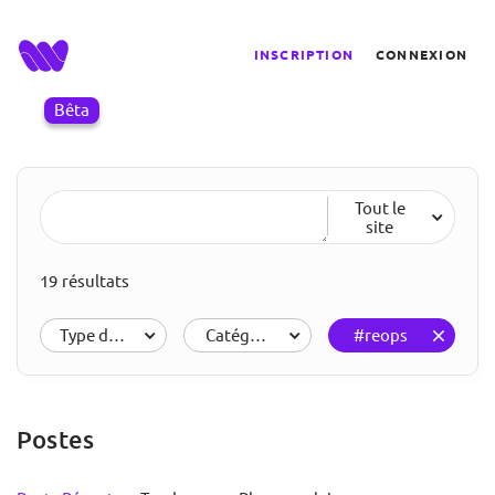
INSCRIPTION
CONNEXION
Bêta
Tout le
site
19 résultats
Type de résultats
Catégories
#reops
Postes