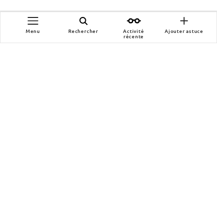
Menu
Rechercher
Activité
Ajouter astuce
récente
Wikihero
Notre manifeste
F.A.Q.