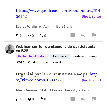
https://www.goodreads.com/book/show/514
56152
(lire la suite)
Equipe Wikihero · Admin · il y a 3 ans
💪
💔
🤔
0
0
0
Webinar sur le recrutement de participants
en B2B
Recherche utilisateur
Ressources
#webinar
#reops
#B2B
#gratuit
#recrutement
Organisé par la communauté Re-ops. 
http
s://vimeo.com/813337770
(lire la suite)
Alexis Gérôme · Staff UX researcher · il y a 3 ans
💪
💔
🤔
0
0
0