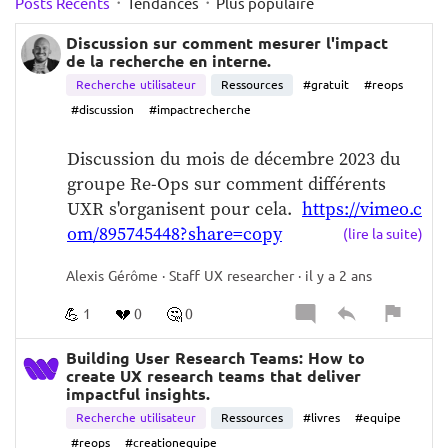
·
·
Posts Récents
Tendances
Plus populaire
Discussion sur comment mesurer l'impact
de la recherche en interne.
Recherche utilisateur
Ressources
#gratuit
#reops
#discussion
#impactrecherche
Discussion du mois de décembre 2023 du 
groupe Re-Ops sur comment différents 
UXR s'organisent pour cela.  
https://vimeo.c
om/895745448?share=copy
(lire la suite)
Alexis Gérôme · Staff UX researcher · il y a 2 ans
💪
💔
🤔
1
0
0
Building User Research Teams: How to
create UX research teams that deliver
impactful insights.
Recherche utilisateur
Ressources
#livres
#equipe
#reops
#creationequipe