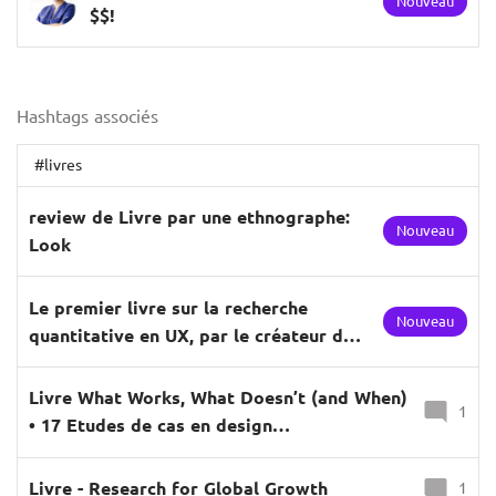
Nouveau
$$!
Hashtags associés
#livres
review de Livre par une ethnographe:
Nouveau
Look
Le premier livre sur la recherche
Nouveau
quantitative en UX, par le créateur du
poste chez Google.
Livre What Works, What Doesn’t (and When)
1
• 17 Etudes de cas en design
comportemental
Livre - Research for Global Growth
1