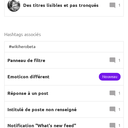
Des titres lisibles et pas tronqués
1
Hashtags associés
#wikiherobeta
Panneau de filtre
1
Emoticon différent
Nouveau
Réponse à un post
1
Intitulé de poste non renseigné
1
Notification "What's new feed"
1